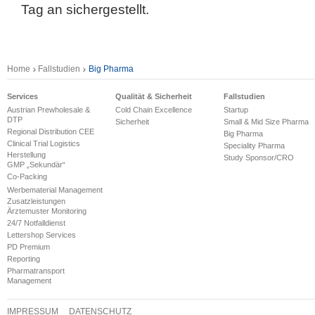
Tag an sichergestellt.
Home
Fallstudien
Big Pharma
Services
Qualität & Sicherheit
Fallstudien
Austrian Prewholesale &
Cold Chain Excellence
Startup
DTP
Sicherheit
Small & Mid Size Pharma
Regional Distribution CEE
Big Pharma
Clinical Trial Logistics
Speciality Pharma
Herstellung
Study Sponsor/CRO
GMP „Sekundär“
Co-Packing
Werbematerial Management
Zusatzleistungen
Ärztemuster Monitoring
24/7 Notfalldienst
Lettershop Services
PD Premium
Reporting
Pharmatransport
Management
IMPRESSUM
DATENSCHUTZ